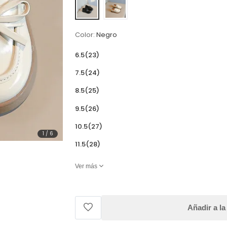
Color:
Negro
6.5(23)
7.5(24)
8.5(25)
9.5(26)
10.5(27)
1
/
6
11.5(28)
Ver más
Añadir a la