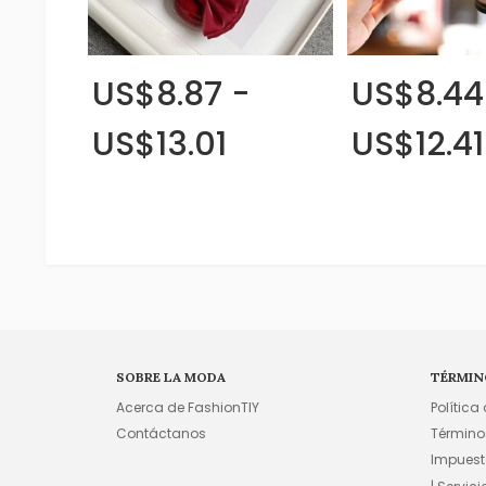
US$8.87 -
US$8.44
US$13.01
US$12.41
SOBRE LA MODA
TÉRMIN
Acerca de FashionTIY
Política
Contáctanos
Término
Impuest