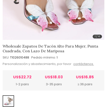
1
/
4
Wholesale Zapatos De Tacón Alto Para Mujer, Punta
Cuadrada, Con Lazo De Mariposa
SKU:
T1026010488
Pedido mínimo:
1
Personalización y abastecimiento, por favor
contáctenos.
US$22.72
US$18.03
US$16.85
1-2 pairs
3-35 pairs
≥ 36 pairs