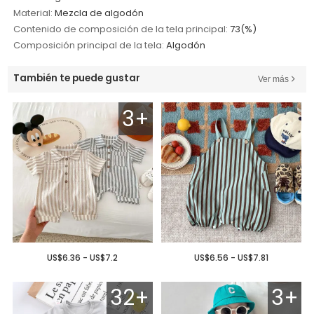
Material:
Mezcla de algodón
Contenido de composición de la tela principal:
73(%)
Composición principal de la tela:
Algodón
También te puede gustar
Ver más
3+
US$6.36 - US$7.2
US$6.56 - US$7.81
32+
3+