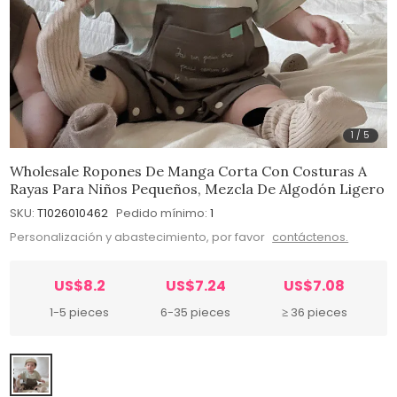
1
/
5
Wholesale Ropones De Manga Corta Con Costuras A
Rayas Para Niños Pequeños, Mezcla De Algodón Ligero
SKU:
T1026010462
Pedido mínimo:
1
Personalización y abastecimiento, por favor
contáctenos.
US$8.2
US$7.24
US$7.08
1-5 pieces
6-35 pieces
≥ 36 pieces