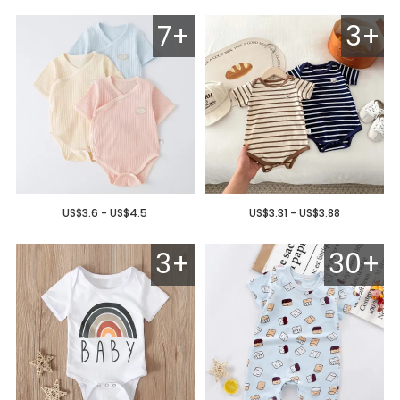
7+
3+
US$3.6 - US$4.5
US$3.31 - US$3.88
3+
30+