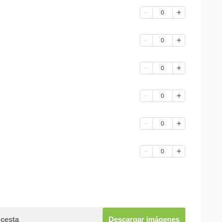
0
0
0
0
0
0
 cesta
Descargar imágenes