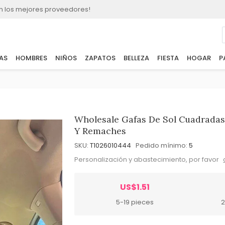
n los mejores proveedores!
AS
HOMBRES
NIÑOS
ZAPATOS
BELLEZA
FIESTA
HOGAR
P
Wholesale Gafas De Sol Cuadrada
Y Remaches
SKU:
T1026010444
Pedido mínimo:
5
Personalización y abastecimiento, por favor
US$1.51
5-19 pieces
2