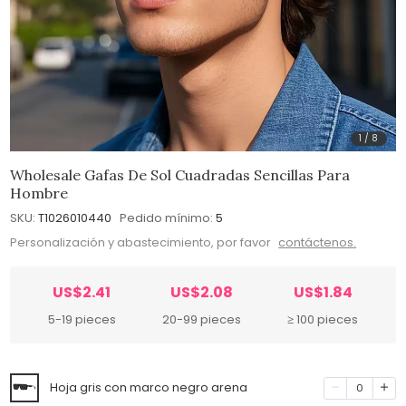
1
/
8
Wholesale Gafas De Sol Cuadradas Sencillas Para
Hombre
SKU:
T1026010440
Pedido mínimo:
5
Personalización y abastecimiento, por favor
contáctenos.
US$2.41
US$2.08
US$1.84
5-19 pieces
20-99 pieces
≥ 100 pieces
Hoja gris con marco negro arena
0