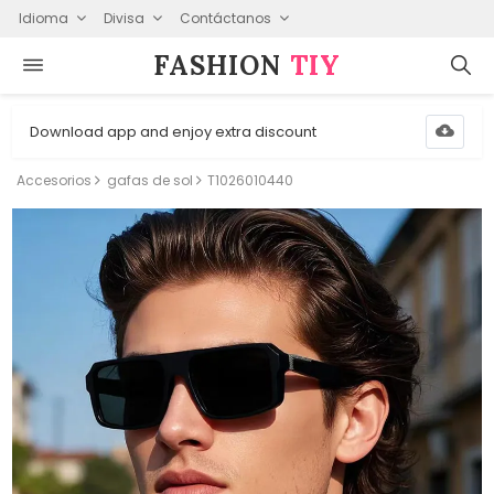
Idioma
Divisa
Contáctanos
FASHION⁠
TIY
Download app and enjoy extra discount
Accesorios
gafas de sol
T1026010440