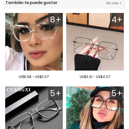
También te puede gustar
Ver más
8+
4+
US$1.68 - US$3.07
US$3.01 - US$4.07
5+
5+