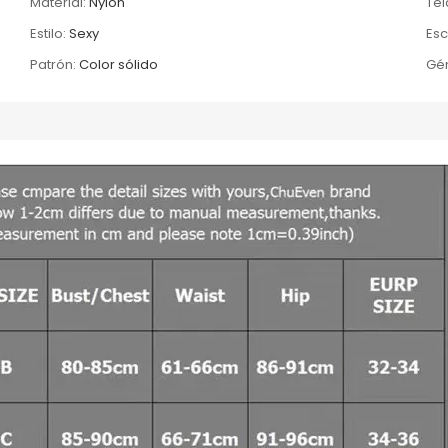
Material:
Nylon
Tel
Estilo:
Sexy
Esc
Patrón:
Color sólido
Gé