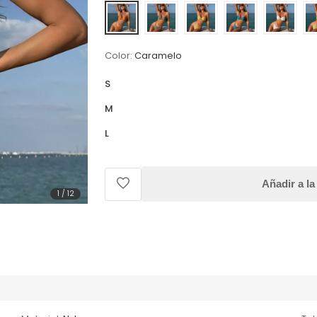
Color:
Caramelo
S
M
L
Añadir a la
1
/
12