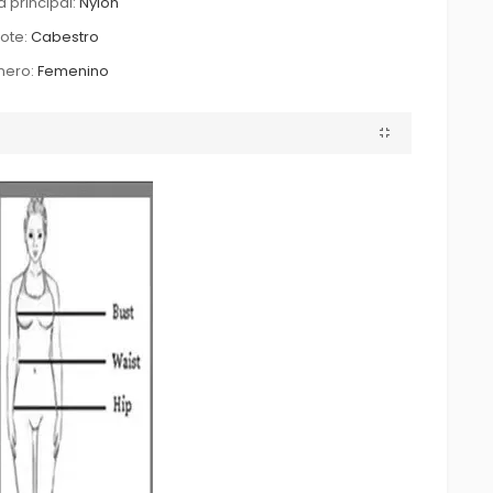
a principal:
Nylon
ote:
Cabestro
nero:
Femenino