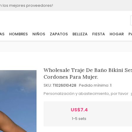
n los mejores proveedores!
AS
HOMBRES
NIÑOS
ZAPATOS
BELLEZA
FIESTA
HOGAR
P
Wholesale Traje De Baño Bikini Se
Cordones Para Mujer.
SKU:
T1026010428
Pedido mínimo:
1
Personalización y abastecimiento, por favor
US$7.4
1-5 sets