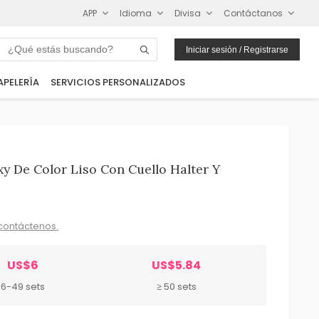
APP
Idioma
Divisa
Contáctanos
Iniciar sesión / Registrarse
APELERÍA
SERVICIOS PERSONALIZADOS
xy De Color Liso Con Cuello Halter Y
contáctenos.
US$6
US$5.84
6-49 sets
≥ 50 sets