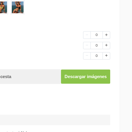
0
0
0
 cesta
Descargar imágenes