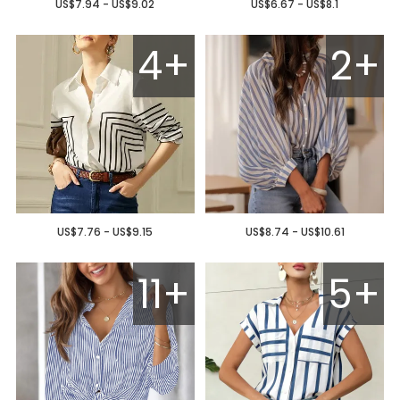
US$7.94 - US$9.02
US$6.67 - US$8.1
4+
2+
US$7.76 - US$9.15
US$8.74 - US$10.61
11+
5+