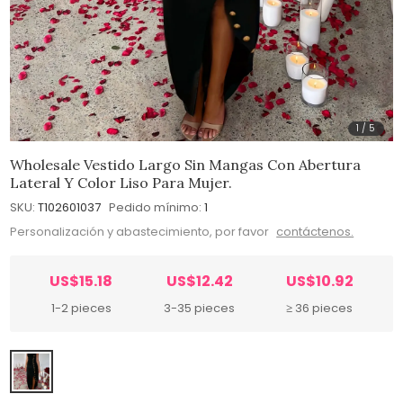
1
/
5
Wholesale Vestido Largo Sin Mangas Con Abertura
Lateral Y Color Liso Para Mujer.
SKU:
T102601037
Pedido mínimo:
1
Personalización y abastecimiento, por favor
contáctenos.
US$15.18
US$12.42
US$10.92
1-2 pieces
3-35 pieces
≥ 36 pieces