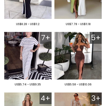
US$8.28 - US$11.2
US$7.78 - US$11.18
7+
5+
US$5.74 - US$9.35
US$5.58 - US$10.06
4+
3+