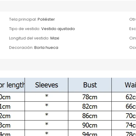
Tela principal:
Poliéster
Otr
Tipo de vestido:
Vestido ajustado
Esc
Longitud del vestido:
Maxi
Cin
Decoración:
Borla hueca
Oca