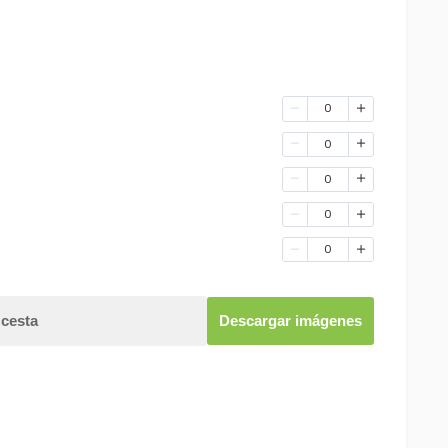
0
0
0
0
0
 cesta
Descargar imágenes