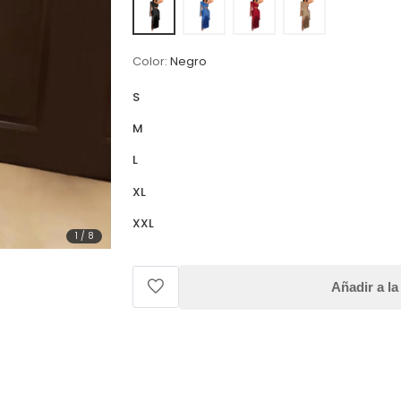
Color:
Negro
S
M
L
XL
XXL
1
/
8
Añadir a la