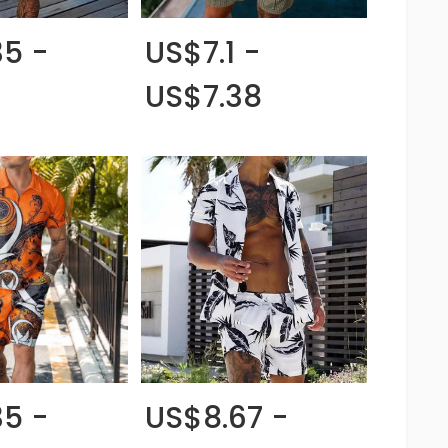
35 -
US$7.1 -
US$7.38
35 -
US$8.67 -