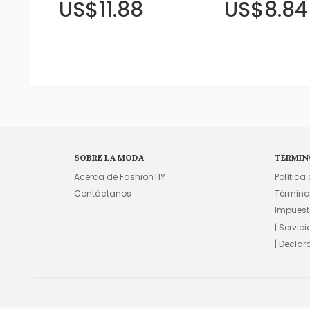
US$11.88
US$8.84
SOBRE LA MODA
TÉRMIN
Acerca de FashionTIY
Política
Contáctanos
Término
Impuest
| Servic
| Declar