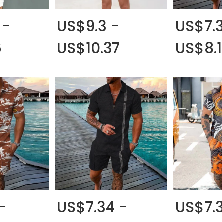
 -
US$9.3 -
US$7.
6
US$10.37
US$8.1
-
US$7.34 -
US$7.