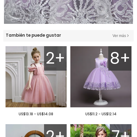
También te puede gustar
Ver más
2+
8+
US$13.18 - US$14.08
US$11.2 - US$12.14
2+
7+