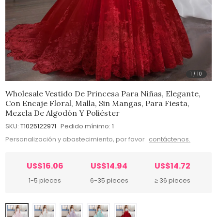
1
/
10
Wholesale Vestido De Princesa Para Niñas, Elegante,
Con Encaje Floral, Malla, Sin Mangas, Para Fiesta,
Mezcla De Algodón Y Poliéster
SKU:
T1025122971
Pedido mínimo:
1
Personalización y abastecimiento, por favor
contáctenos.
US$16.06
US$14.94
US$14.72
1-5 pieces
6-35 pieces
≥ 36 pieces