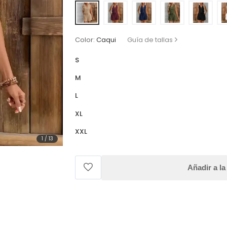
Color:
Caqui
Guía de tallas
S
M
L
XL
XXL
1
/
13
Añadir a la