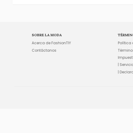
SOBRE LA MODA
TÉRMIN
Acerca de FashionTIY
Política
Contáctanos
Término
Impuest
| Servic
| Declar