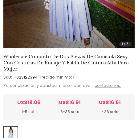
1
/
5
Wholesale Conjunto De Dos Piezas De Camisola Sexy
Con Costuras De Encaje Y Falda De Cintura Alta Para
Mujer
SKU:
T1025122394
Pedido mínimo:
1
Personalización y abastecimiento, por favor
contáctenos.
US$18.06
US$16.91
US$16.61
1-5 sets
6-35 sets
≥ 36 sets