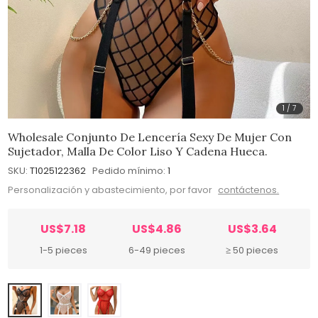
1
/
7
Wholesale Conjunto De Lencería Sexy De Mujer Con
Sujetador, Malla De Color Liso Y Cadena Hueca.
SKU:
T1025122362
Pedido mínimo:
1
Personalización y abastecimiento, por favor
contáctenos.
US$7.18
US$4.86
US$3.64
1-5 pieces
6-49 pieces
≥ 50 pieces