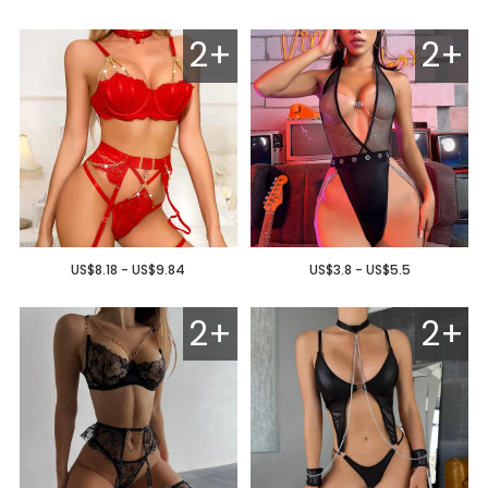
2+
2+
US$8.18 - US$9.84
US$3.8 - US$5.5
2+
2+