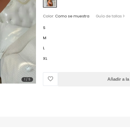
Color:
Como se muestra
Guía de tallas
S
M
L
XL
Añadir a la
1
/
5