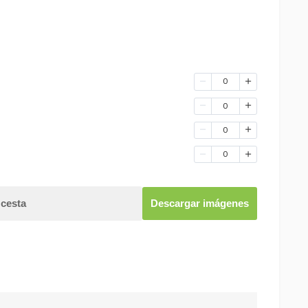
0
0
0
0
 cesta
Descargar imágenes