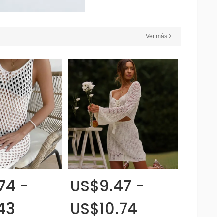
Ver más
74 -
US$9.47 -
43
US$10.74