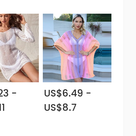
23 -
US$6.49 -
11
US$8.7