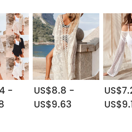
4 -
US$8.8 -
US$7.
8
US$9.63
US$9.