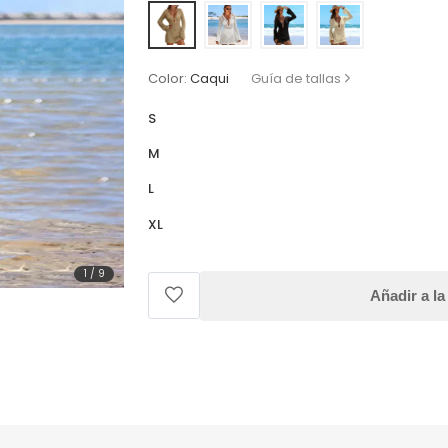
Color:
Caqui
Guía de tallas
S
M
L
XL
1
/
9
Añadir a la