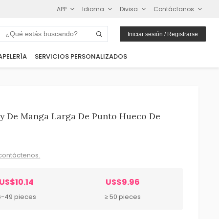
APP
Idioma
Divisa
Contáctanos
Iniciar sesión / Registrarse
APELERÍA
SERVICIOS PERSONALIZADOS
xy De Manga Larga De Punto Hueco De
contáctenos.
US$10.14
US$9.96
6-49 pieces
≥ 50 pieces