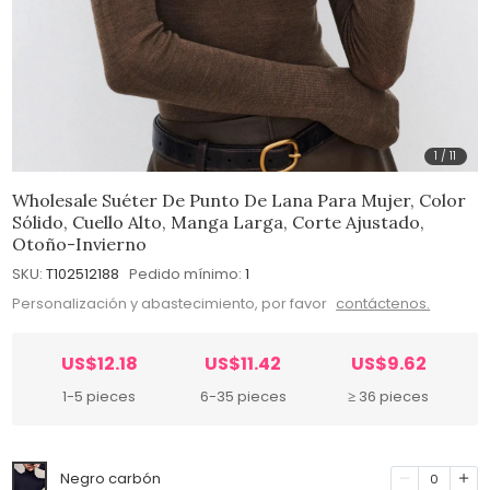
1
/
11
Wholesale Suéter De Punto De Lana Para Mujer, Color
Sólido, Cuello Alto, Manga Larga, Corte Ajustado,
Otoño-Invierno
SKU:
T102512188
Pedido mínimo:
1
Personalización y abastecimiento, por favor
contáctenos.
US$12.18
US$11.42
US$9.62
1-5 pieces
6-35 pieces
≥ 36 pieces
Negro carbón
0