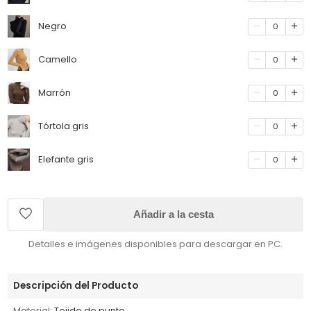
Negro
0
Camello
0
Marrón
0
Tórtola gris
0
Elefante gris
0
Añadir a la cesta
Detalles e imágenes disponibles para descargar en PC.
Descripción del Producto
Material:
Tejido de punto