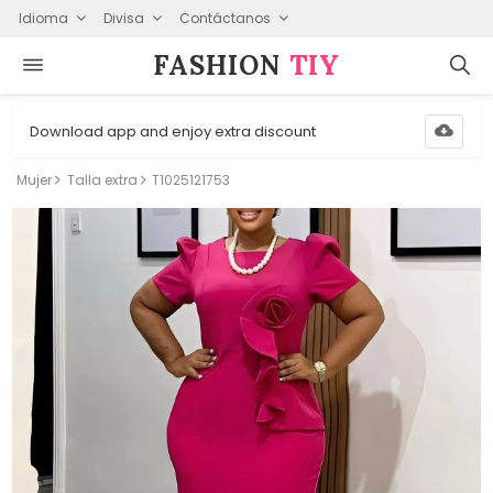
Idioma
Divisa
Contáctanos
FASHION⁠
TIY
Download app and enjoy extra discount
Mujer
Talla extra
T1025121753