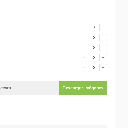
0
0
0
0
0
 cesta
Descargar imágenes