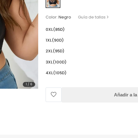
Color:
Negro
Guía de tallas
0XL(85D)
1XL(90D)
2XL(95D)
3XL(100D)
4XL(105D)
1
/
6
Añadir a la