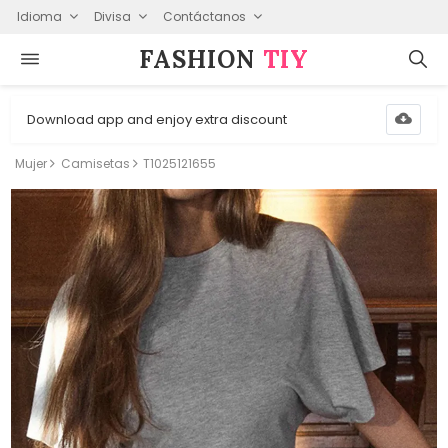
Idioma
Divisa
Contáctanos
FASHION⁠
TIY
Download app and enjoy extra discount
Mujer
Camisetas
T1025121655