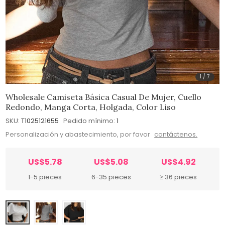
1
/
7
Wholesale Camiseta Básica Casual De Mujer, Cuello
Redondo, Manga Corta, Holgada, Color Liso
SKU:
T1025121655
Pedido mínimo:
1
Personalización y abastecimiento, por favor
contáctenos.
US$5.78
US$5.08
US$4.92
1-5 pieces
6-35 pieces
≥ 36 pieces