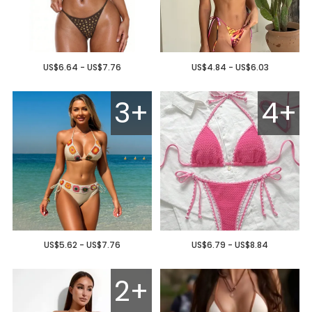
US$6.64 - US$7.76
US$4.84 - US$6.03
3+
4+
US$5.62 - US$7.76
US$6.79 - US$8.84
2+