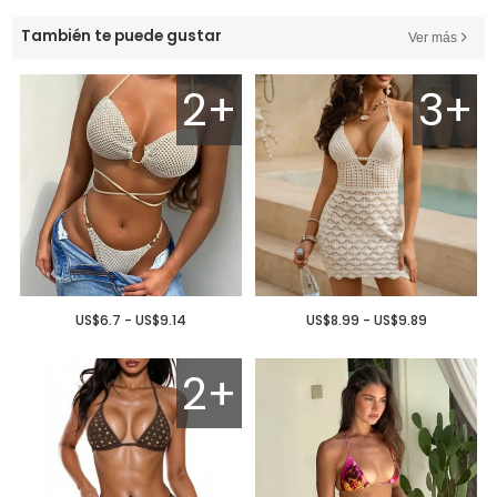
También te puede gustar
Ver más
2+
3+
US$6.7 - US$9.14
US$8.99 - US$9.89
2+