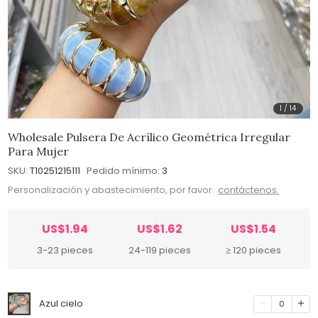
1
/
14
Wholesale Pulsera De Acrílico Geométrica Irregular
Para Mujer
SKU:
T10251215111
Pedido mínimo:
3
Personalización y abastecimiento, por favor
contáctenos.
US$1.94
US$1.62
US$1.54
3-23 pieces
24-119 pieces
≥ 120 pieces
Azul cielo
0