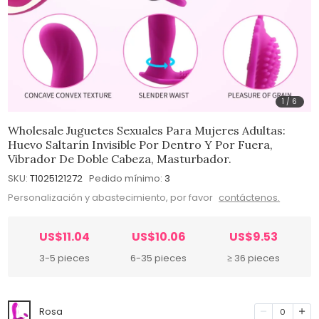
1
/
6
Wholesale Juguetes Sexuales Para Mujeres Adultas:
Huevo Saltarín Invisible Por Dentro Y Por Fuera,
Vibrador De Doble Cabeza, Masturbador.
SKU:
T1025121272
Pedido mínimo:
3
Personalización y abastecimiento, por favor
contáctenos.
US$11.04
US$10.06
US$9.53
3-5 pieces
6-35 pieces
≥ 36 pieces
Rosa
0