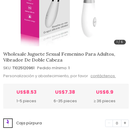
1
/
6
Wholesale Juguete Sexual Femenino Para Adultos,
Vibrador De Doble Cabeza
SKU:
T1025120961
Pedido mínimo:
1
Personalización y abastecimiento, por favor
contáctenos.
US$8.53
US$7.38
US$6.9
1-5 pieces
6-35 pieces
≥ 36 pieces
Caja púrpura
0