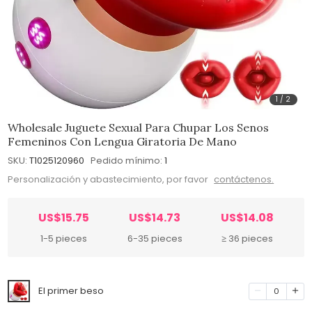
1
/
2
Wholesale Juguete Sexual Para Chupar Los Senos
Femeninos Con Lengua Giratoria De Mano
SKU:
T1025120960
Pedido mínimo:
1
Personalización y abastecimiento, por favor
contáctenos.
US$15.75
US$14.73
US$14.08
1-5 pieces
6-35 pieces
≥ 36 pieces
El primer beso
0