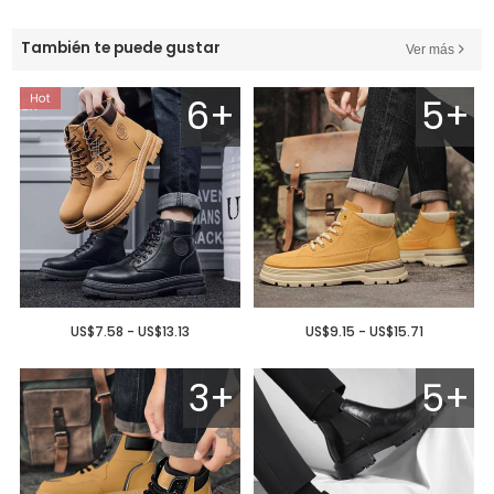
También te puede gustar
Ver más
6+
5+
US$7.58 - US$13.13
US$9.15 - US$15.71
3+
5+