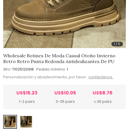
1
/
6
Wholesale Botines De Moda Casual Otoño Invierno
Retro Retro Punta Redonda Antideslizantes De PU
SKU:
T1025120918
Pedido mínimo:
1
Personalización y abastecimiento, por favor
contáctenos.
US$15.23
US$10.05
US$8.76
1-2 pairs
3-35 pairs
≥ 36 pairs