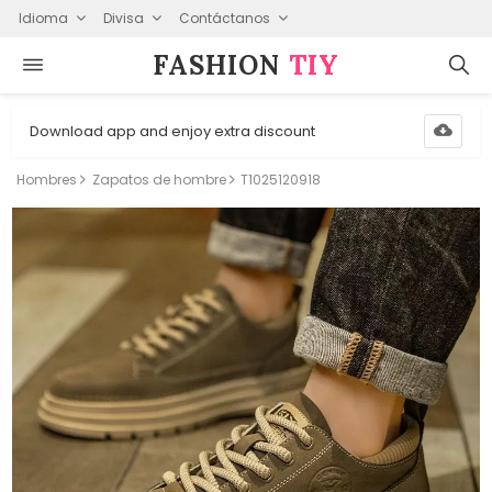
Idioma
Divisa
Contáctanos
FASHION⁠
TIY
Download app and enjoy extra discount
Hombres
Zapatos de hombre
T1025120918