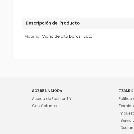
Descripción del Producto
Material:
Vidrio de alto borosilicato
SOBRE LA MODA
TÉRMIN
Acerca de FashionTIY
Política
Contáctanos
Término
Impuest
| Servic
| Declar