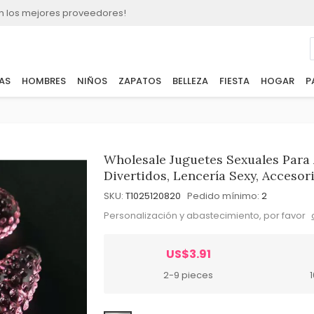
n los mejores proveedores!
AS
HOMBRES
NIÑOS
ZAPATOS
BELLEZA
FIESTA
HOGAR
P
Wholesale Juguetes Sexuales Para 
Divertidos, Lencería Sexy, Accesor
SKU:
T1025120820
Pedido mínimo:
2
Personalización y abastecimiento, por favor
US$3.91
2-9 pieces