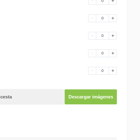
0
0
0
0
0
 cesta
Descargar imágenes