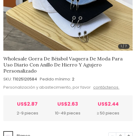
1
/
7
Wholesale Gorra De Béisbol Vaquera De Moda Para
Uso Diario Con Anillo De Hierro Y Agujero
Personalizado
SKU:
T1025120584
Pedido mínimo:
2
Personalización y abastecimiento, por favor
contáctenos.
US$2.87
US$2.63
US$2.44
2-9 pieces
10-49 pieces
≥ 50 pieces
Blanco
0