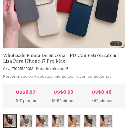
1
/
14
Wholesale Funda De Silicona TPU Con Patrón Litchi
Lisa Para IPhone 17 Pro Max
SKU:
T1025120313
Pedido mínimo:
5
Personalización y abastecimiento, por favor
contáctenos.
US$0.57
US$0.53
US$0.46
5-11 pieces
12-59 pieces
≥ 60 pieces