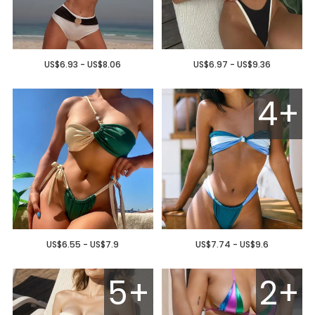
US$6.93 - US$8.06
US$6.97 - US$9.36
4+
US$6.55 - US$7.9
US$7.74 - US$9.6
5+
2+