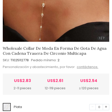
1
/
7
Wholesale Collar De Moda En Forma De Gota De Agua
Con Cadena Trasera De Circonio Multicapa
SKU:
T1025112778
Pedido mínimo:
2
Personalización y abastecimiento, por favor
contáctenos.
US$2.83
US$2.61
US$2.54
2-11 pieces
12-119 pieces
≥ 120 pieces
Plata
0