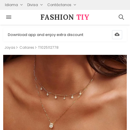
Idioma
Divisa
Contáctanos
FASHION⁠
TIY
Download app and enjoy extra discount
Joyas
Collares
T1025112778