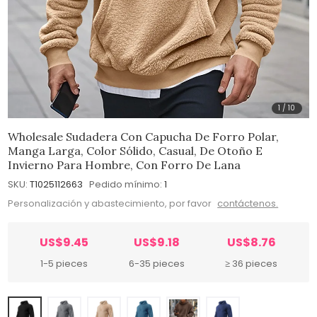
1
/
10
Wholesale Sudadera Con Capucha De Forro Polar,
Manga Larga, Color Sólido, Casual, De Otoño E
Invierno Para Hombre, Con Forro De Lana
SKU:
T1025112663
Pedido mínimo:
1
Personalización y abastecimiento, por favor
contáctenos.
US$9.45
US$9.18
US$8.76
1-5 pieces
6-35 pieces
≥ 36 pieces