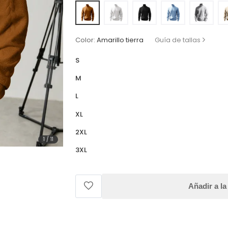
Color:
Amarillo tierra
Guía de tallas
S
M
L
XL
2XL
1
/
11
3XL
Añadir a la