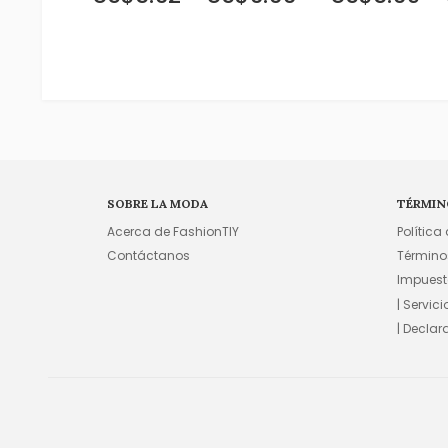
SOBRE LA MODA
TÉRMIN
Acerca de FashionTIY
Política
Contáctanos
Término
Impuest
| Servic
| Declar