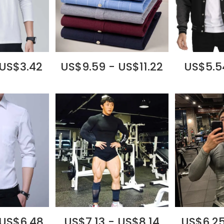
 US$3.42
US$9.59 - US$11.22
US$5.5
 US$6.48
US$7.13 - US$8.14
US$6.25