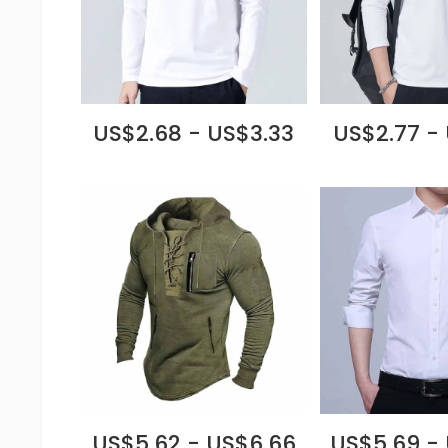
US$2.68 - US$3.33
US$2.77 -
US$5.62 - US$6.66
US$5.69 -