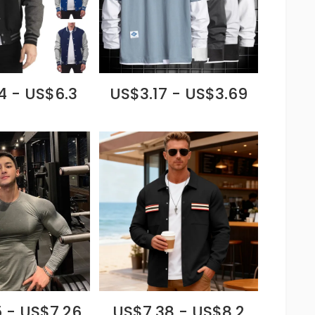
4 - US$6.3
US$3.17 - US$3.69
 - US$7.26
US$7.38 - US$8.2