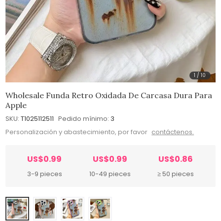
1
/
10
Wholesale Funda Retro Oxidada De Carcasa Dura Para
Apple
SKU:
T1025112511
Pedido mínimo:
3
Personalización y abastecimiento, por favor
contáctenos.
US$0.99
US$0.99
US$0.86
3-9 pieces
10-49 pieces
≥ 50 pieces