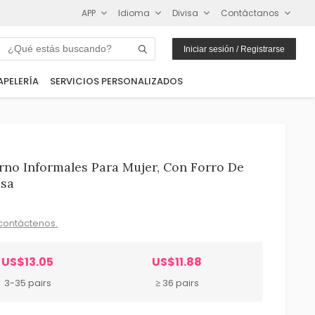
APP
Idioma
Divisa
Contáctanos
Iniciar sesión / Registrarse
APELERÍA
SERVICIOS PERSONALIZADOS
rno Informales Para Mujer, Con Forro De
esa
contáctenos.
US$13.05
US$11.88
3-35 pairs
≥ 36 pairs