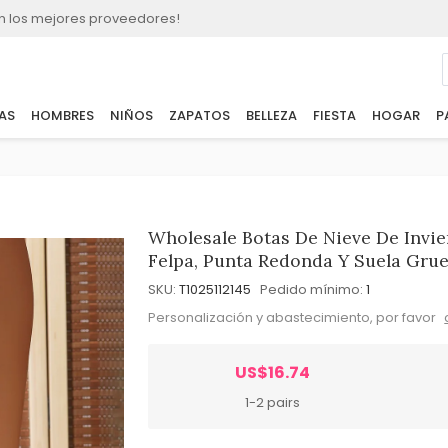
n los mejores proveedores!
AS
HOMBRES
NIÑOS
ZAPATOS
BELLEZA
FIESTA
HOGAR
P
Wholesale Botas De Nieve De Invie
Felpa, Punta Redonda Y Suela Gru
SKU:
T1025112145
Pedido mínimo:
1
Personalización y abastecimiento, por favor
US$16.74
1-2 pairs