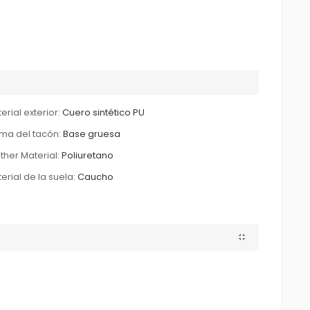
erial exterior:
Cuero sintético PU
ma del tacón:
Base gruesa
ther Material:
Poliuretano
erial de la suela:
Caucho