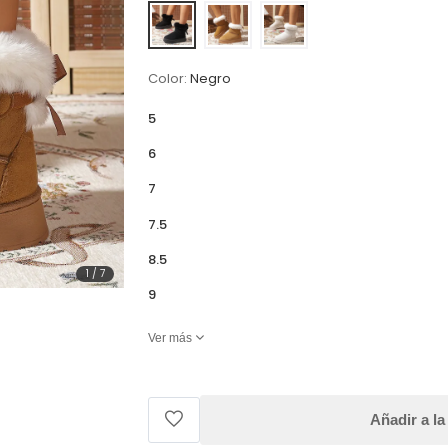
Color:
Negro
5
6
7
7.5
8.5
1
/
7
9
Ver más
Añadir a la