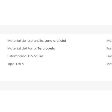
Material de la plantilla:
Lana artificial
Mat
Material del Forro:
Terciopelo
For
Estampado:
Color liso
Lea
Tipo:
Ocio
Mat