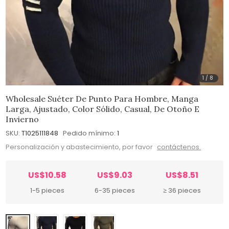
1
/
8
Wholesale Suéter De Punto Para Hombre, Manga
Larga, Ajustado, Color Sólido, Casual, De Otoño E
Invierno
SKU:
T1025111848
Pedido mínimo:
1
Personalización y abastecimiento, por favor
contáctenos.
US$10.58
US$9.03
US$8.51
1-5 pieces
6-35 pieces
≥ 36 pieces