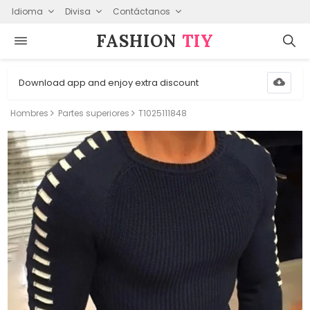
Idioma
Divisa
Contáctanos
FASHION⁠
TIY
Download app and enjoy extra discount
Hombres
Partes superiores
T1025111848