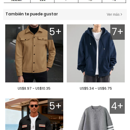
También te puede gustar
Ver más
5+
7+
US$8.97 - US$10.35
US$5.34 - US$6.75
5+
4+