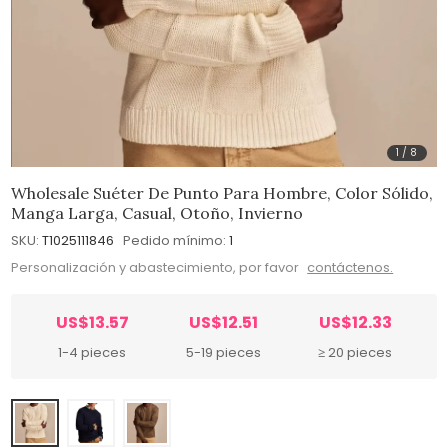
1
/
8
Wholesale Suéter De Punto Para Hombre, Color Sólido,
Manga Larga, Casual, Otoño, Invierno
SKU:
T1025111846
Pedido mínimo:
1
Personalización y abastecimiento, por favor
contáctenos.
US$13.57
US$12.51
US$12.33
1-4 pieces
5-19 pieces
≥ 20 pieces