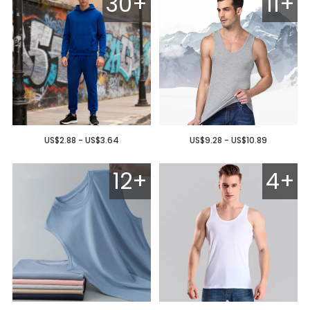
30+
11+
US$2.88 - US$3.64
US$9.28 - US$10.89
12+
4+