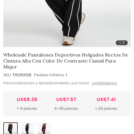
1
/
6
Wholesale Pantalones Deportivos Holgados Rectos De
Cintura Alta Con Color De Contraste Casual Para
Mujer
SKU:
T102511126
Pedido mínimo:
1
Personalización y abastecimiento, por favor
contáctenos.
US$8.36
US$7.57
US$7.41
1-5 pieces
6-35 pieces
≥ 36 pieces