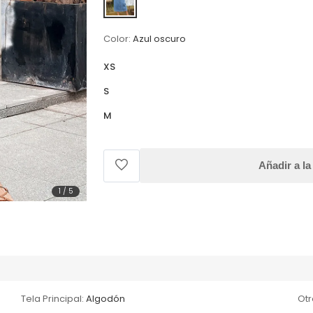
Color:
Azul oscuro
XS
S
M
Añadir a la
1
/
5
Tela Principal:
Algodón
Otr