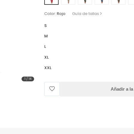
Color:
Rojo
Guía de tallas
S
M
L
XL
XXL
1
/
14
Añadir a la