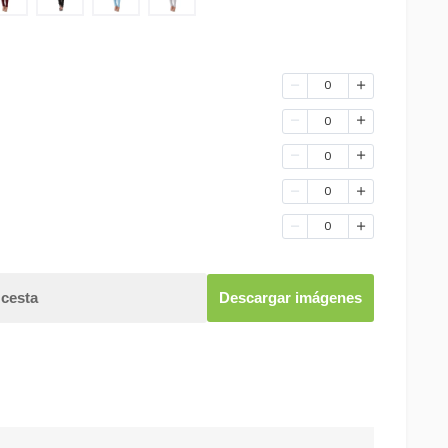
0
0
0
0
0
 cesta
Descargar imágenes