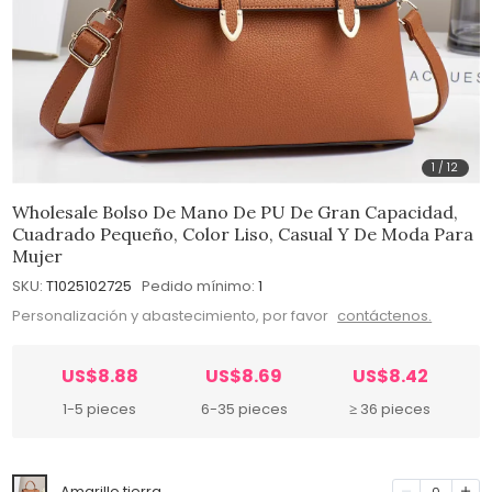
1
/
12
Wholesale Bolso De Mano De PU De Gran Capacidad,
Cuadrado Pequeño, Color Liso, Casual Y De Moda Para
Mujer
SKU:
T1025102725
Pedido mínimo:
1
Personalización y abastecimiento, por favor
contáctenos.
US$8.88
US$8.69
US$8.42
1-5 pieces
6-35 pieces
≥ 36 pieces
Amarillo tierra
0