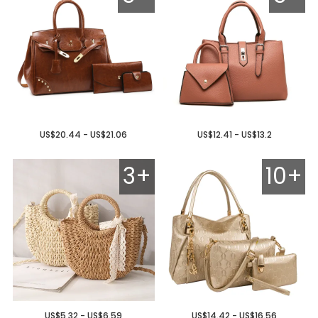
US$20.44 - US$21.06
US$12.41 - US$13.2
3+
10+
US$5.32 - US$6.59
US$14.42 - US$16.56