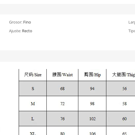
Grosor:
Fino
Lar
Ajuste:
Recto
Tip