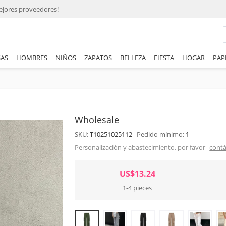
ejores proveedores!
AS
HOMBRES
NIÑOS
ZAPATOS
BELLEZA
FIESTA
HOGAR
PAP
Wholesale
SKU:
T10251025112
Pedido mínimo:
1
Personalización y abastecimiento, por favor
contá
US$13.24
1-4 pieces