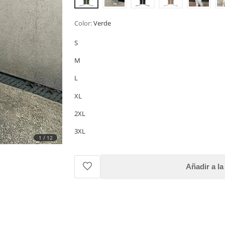
Color:
Verde
S
M
L
XL
2XL
3XL
1
/
12
Añadir a la