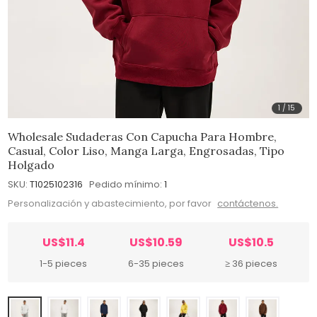
1
/
15
Wholesale Sudaderas Con Capucha Para Hombre,
Casual, Color Liso, Manga Larga, Engrosadas, Tipo
Holgado
SKU:
T1025102316
Pedido mínimo:
1
Personalización y abastecimiento, por favor
contáctenos.
US$11.4
US$10.59
US$10.5
1-5 pieces
6-35 pieces
≥ 36 pieces