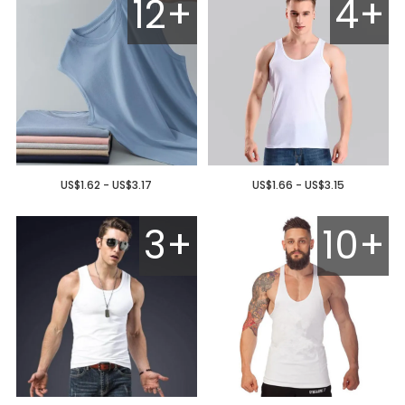
12+
4+
US$1.62 - US$3.17
US$1.66 - US$3.15
3+
10+