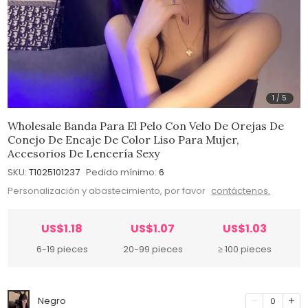
1
/
5
Wholesale Banda Para El Pelo Con Velo De Orejas De
Conejo De Encaje De Color Liso Para Mujer,
Accesorios De Lencería Sexy
SKU:
T1025101237
Pedido mínimo:
6
Personalización y abastecimiento, por favor
contáctenos.
US$1.18
US$1.07
US$1.03
6-19 pieces
20-99 pieces
≥ 100 pieces
Negro
0