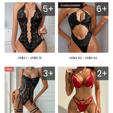
5+
6+
US$2.1 - US$5.19
US$4.92 - US$6.92
3+
2+