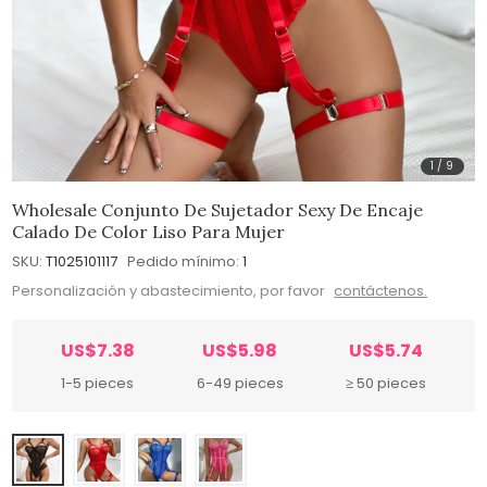
1
/
9
Wholesale Conjunto De Sujetador Sexy De Encaje
Calado De Color Liso Para Mujer
SKU:
T1025101117
Pedido mínimo:
1
Personalización y abastecimiento, por favor
contáctenos.
US$7.38
US$5.98
US$5.74
1-5 pieces
6-49 pieces
≥ 50 pieces