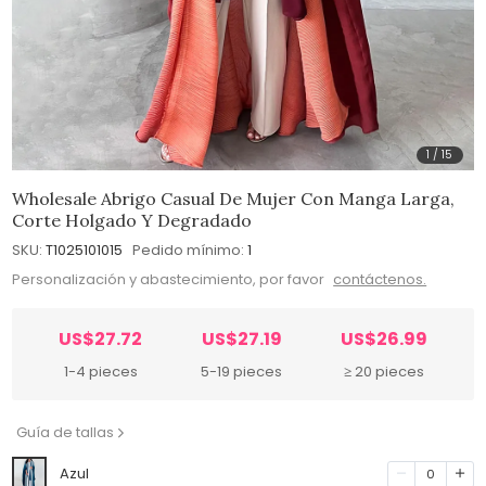
1
/
15
Wholesale Abrigo Casual De Mujer Con Manga Larga,
Corte Holgado Y Degradado
SKU:
T1025101015
Pedido mínimo:
1
Personalización y abastecimiento, por favor
contáctenos.
US$27.72
US$27.19
US$26.99
1-4 pieces
5-19 pieces
≥ 20 pieces
Guía de tallas
Azul
0