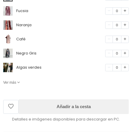
Fucsia
0
Naranja
0
Café
0
Negro Gris
0
Algas verdes
0
Ver más
Añadir a la cesta
Detalles e imágenes disponibles para descargar en PC.