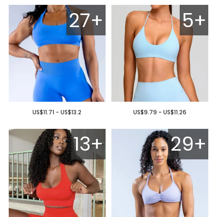
27+
5+
US$11.71 - US$13.2
US$9.79 - US$11.26
13+
29+