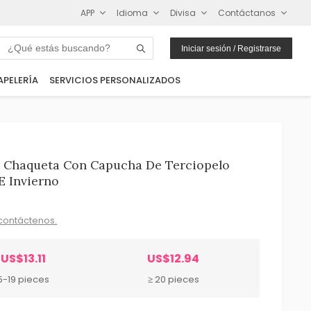
APP
Idioma
Divisa
Contáctanos
Iniciar sesión / Registrarse
APELERÍA
SERVICIOS PERSONALIZADOS
) Chaqueta Con Capucha De Terciopelo
E Invierno
contáctenos.
US$13.11
US$12.94
5-19 pieces
≥ 20 pieces