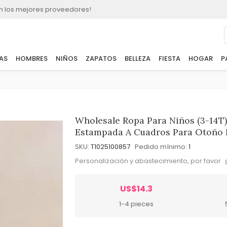
n los mejores proveedores!
AS
HOMBRES
NIÑOS
ZAPATOS
BELLEZA
FIESTA
HOGAR
P
Wholesale Ropa Para Niños (3-14T
Estampada A Cuadros Para Otoño 
SKU:
T1025100857
Pedido mínimo:
1
Personalización y abastecimiento, por favor
US$14.3
1-4 pieces