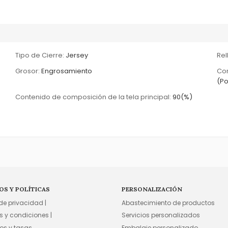
Tipo de Cierre:
Jersey
Rel
Grosor:
Engrosamiento
Com
(Po
Contenido de composición de la tela principal:
90(%)
OS Y POLÍTICAS
PERSONALIZACIÓN
 de privacidad |
Abastecimiento de productos
s y condiciones |
Servicios personalizados
os y tasas
Embalaje personalizado