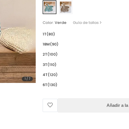
Color:
Verde
Guía de tallas
1T(80)
18M(90)
2T(100)
3T(110)
4T(120)
1
/
7
6T(130)
Añadir a la