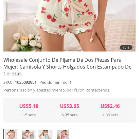
1
/
8
Wholesale Conjunto De Pijama De Dos Piezas Para
Mujer: Camisola Y Shorts Holgados Con Estampado De
Cerezas.
SKU:
T1025092951
Pedido mínimo:
1
Personalización y abastecimiento, por favor
contáctenos.
US$5.18
US$3.05
US$2.46
1-5 sets
6-35 sets
≥ 36 sets